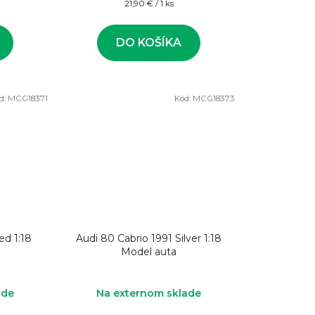
Jednotková
21,90 € / 1 ks
cena:
DO KOŠÍKA
d:
MCG18371
Kód:
MCG18373
ed 1:18
Audi 80 Cabrio 1991 Silver 1:18
Model auta
ade
Na externom sklade