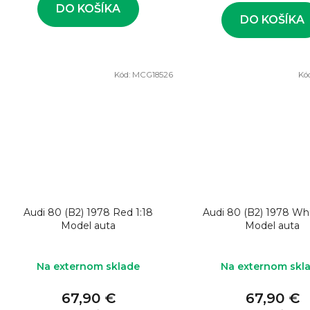
v
DO KOŠÍKA
DO KOŠÍKA
Kód:
MCG18526
Kó
Audi 80 (B2) 1978 Red 1:18
Audi 80 (B2) 1978 Whi
Model auta
Model auta
Na externom sklade
Na externom skl
67,90 €
67,90 €