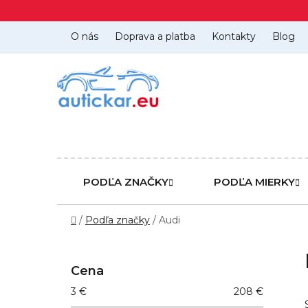
Prejsť
na
obsah
O nás
Doprava a platba
Kontakty
Blog
PODĽA ZNAČKY
PODĽA MIERKY
Domov
/
Podľa značky
/
Audi
B
o
Cena
č
3
€
208
€
n