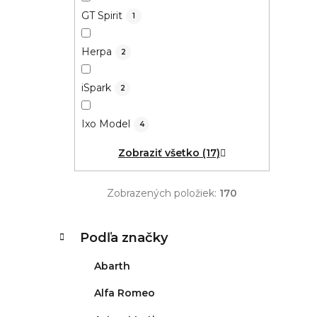
GT Spirit
1
Herpa
2
iSpark
2
Ixo Model
4
Zobraziť všetko (17)
Zobrazených položiek:
170
K
Preskočiť
Podľa značky
kategórie
a
t
Abarth
e
g
Alfa Romeo
ó