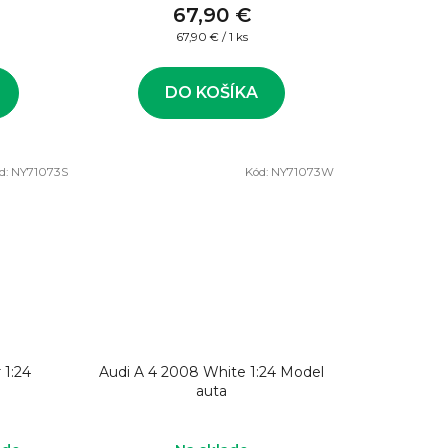
67,90 €
Jednotková
67,90 € / 1 ks
cena:
DO KOŠÍKA
d:
NY71073S
Kód:
NY71073W
 1:24
Audi A 4 2008 White 1:24 Model
auta