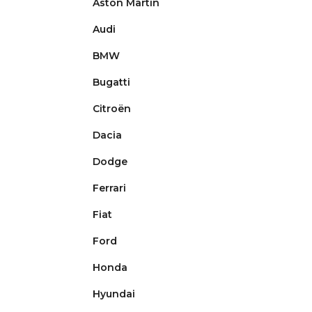
Aston Martin
r
i
Audi
e
BMW
Bugatti
Citroën
Dacia
Dodge
Ferrari
Fiat
Ford
Honda
Hyundai