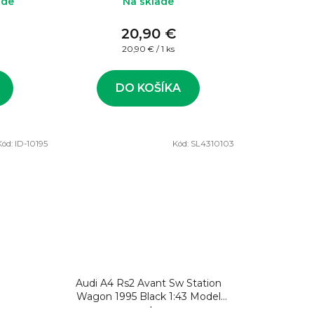
ade
Na sklade
20,90 €
Jednotková
20,90 € / 1 ks
cena:
DO KOŠÍKA
Kód:
ID-10195
Kód:
SL4310103
Audi A4 Rs2 Avant Sw Station
Wagon 1995 Black 1:43 Model
auta