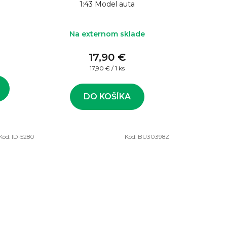
1:43 Model auta
Na externom sklade
17,90 €
Jednotková
17,90 € / 1 ks
cena:
DO KOŠÍKA
Kód:
ID-5280
Kód:
BU30398Z