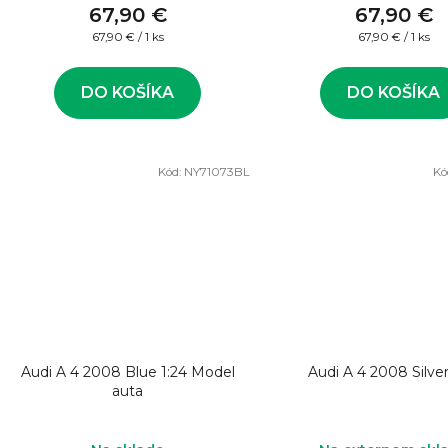
67,90 €
67,90 €
Jednotková
Jednotková
67,90 € / 1 ks
67,90 € / 1 ks
cena:
cena:
DO KOŠÍKA
DO KOŠÍKA
Kód:
NY71073BL
Kó
Audi A 4 2008 Blue 1:24 Model
Audi A 4 2008 Silver
auta