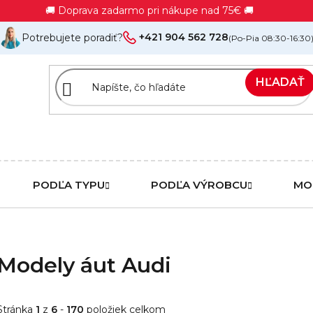
🚚 Doprava zadarmo pri nákupe nad 75€ 🚚
+421 904 562 728
Potrebujete poradiť?
(Po-Pia 08:30-16:30
HĽADAŤ
PODĽA TYPU
PODĽA VÝROBCU
MO
Modely áut Audi
Stránka
1
z
6
-
170
položiek celkom