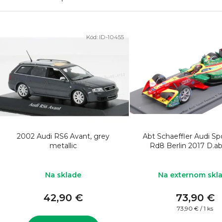
V
Kód:
ID-10455
ý
p
i
s
p
r
o
2002 Audi RS6 Avant, grey
Abt Schaeffler Audi Sp
d
metallic
Rd8 Berlin 2017 D.ab
u
k
Na sklade
Na externom skl
t
42,90 €
73,90 €
o
Jednotková
73,90 € / 1 ks
cena: