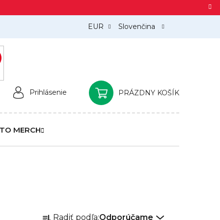
EUR
Slovenčina
)
Prihlásenie
PRÁZDNY KOŠÍK
NÁKUPNÝ
KOŠÍK
TO MERCH
R
Radiť podľa:
Odporúčame