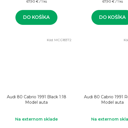
Jednotková
Jednotková
67,90 € / 1 ks
67,90 € / 1 ks
cena:
cena:
DO KOŠÍKA
DO KOŠÍKA
Kód:
MCG18372
Kó
Audi 80 Cabrio 1991 Black 1:18
Audi 80 Cabrio 1991 R
Model auta
Model auta
Na externom sklade
Na externom skl