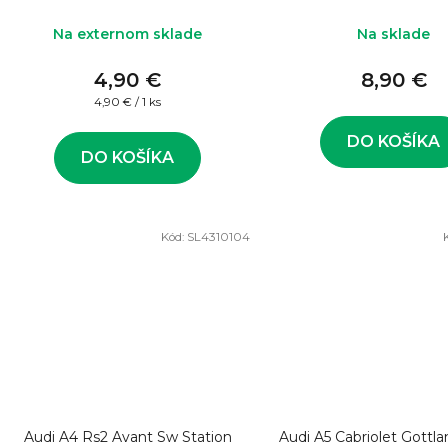
Na externom sklade
Na sklade
4,90 €
8,90 €
Jednotková
4,90 € / 1 ks
cena:
DO KOŠÍKA
DO KOŠÍKA
Kód:
SL4310104
Audi A4 Rs2 Avant Sw Station
Audi A5 Cabriolet Gottl