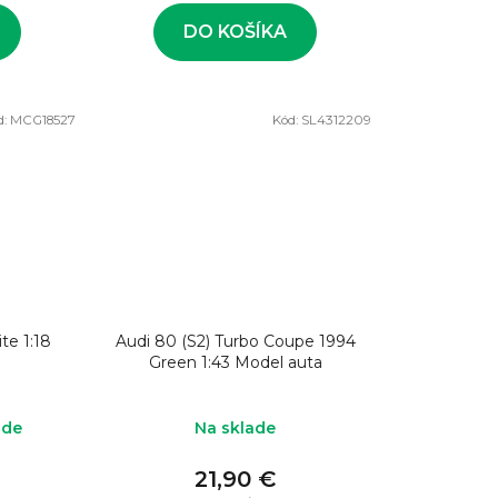
DO KOŠÍKA
d:
MCG18527
Kód:
SL4312209
te 1:18
Audi 80 (S2) Turbo Coupe 1994
Green 1:43 Model auta
ade
Na sklade
21,90 €