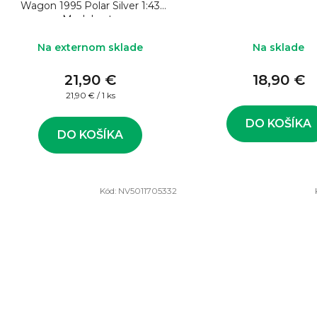
Wagon 1995 Polar Silver 1:43
Model auta
Na externom sklade
Na sklade
21,90 €
18,90 €
Jednotková
21,90 € / 1 ks
cena:
DO KOŠÍKA
DO KOŠÍKA
Kód:
NV5011705332