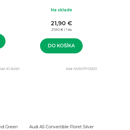
Na sklade
21,90 €
Jednotková
21,90 € / 1 ks
cena:
DO KOŠÍKA
Kód:
ID-6450
Kód:
NV5011705331
and Green
Audi A5 Convertible Floret Silver