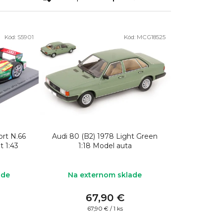
a
d
e
Kód:
S5901
Kód:
MCG18525
n
i
e
p
r
o
d
ort N.66
Audi 80 (B2) 1978 Light Green
t 1:43
1:18 Model auta
u
k
ade
Na externom sklade
t
o
67,90 €
Jednotková
67,90 € / 1 ks
v
cena: