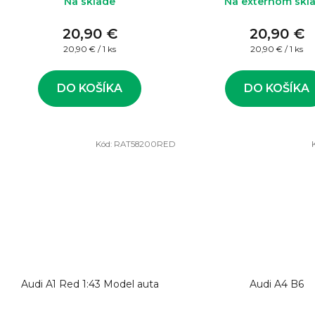
Na sklade
Na externom skl
20,90 €
20,90 €
Jednotková
Jednotková
20,90 € / 1 ks
20,90 € / 1 ks
cena:
cena:
DO KOŠÍKA
DO KOŠÍKA
Kód:
RAT58200RED
Audi A1 Red 1:43 Model auta
Audi A4 B6