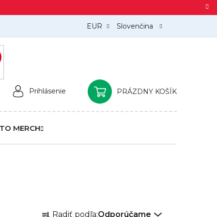
EUR
Slovenčina
)
Prihlásenie
PRÁZDNY KOŠÍK
NÁKUPNÝ
KOŠÍK
TO MERCH
R
Radiť podľa:
Odporúčame