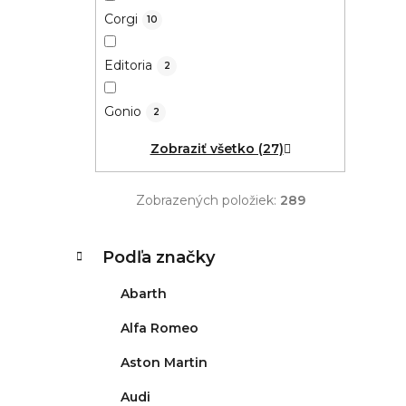
Corgi
10
Editoria
2
Gonio
2
Zobraziť všetko (27)
Zobrazených položiek:
289
K
Preskočiť
Podľa značky
kategórie
a
t
Abarth
e
g
Alfa Romeo
ó
Aston Martin
r
i
Audi