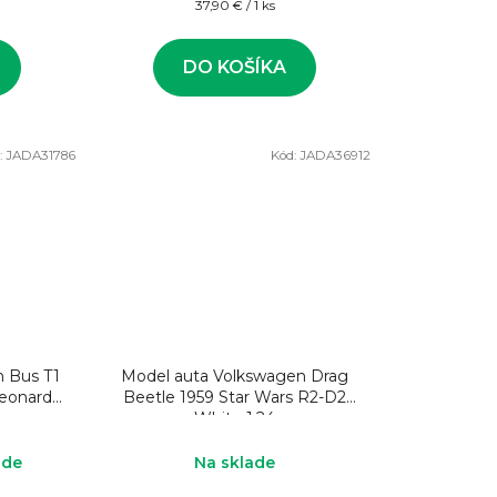
Jednotková
37,90 € / 1 ks
cena:
DO KOŠÍKA
:
JADA31786
Kód:
JADA36912
n Bus T1
Model auta Volkswagen Drag
Leonardo
Beetle 1959 Star Wars R2-D2
White 1:24
ade
Na sklade