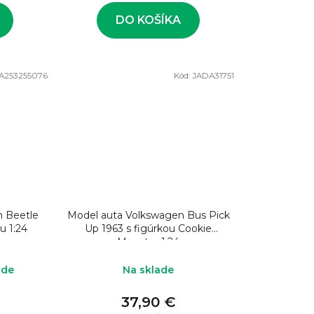
DO KOŠÍKA
A253255076
Kód:
JADA31751
n Beetle
Model auta Volkswagen Bus Pick
u 1:24
Up 1963 s figúrkou Cookie
Monster 1:24
ade
Na sklade
37,90 €