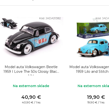
V
Kód:
JADA31382
Kód:
JAD
ý
p
i
s
p
r
o
Model auta Volkswagen Beetle
Model auta Volkswage
d
1959 I Love The 50s Glossy Black
1959 Lilo and Stitch
1:24
u
k
Na externom sklade
Na externom skl
t
40,90 €
19,90 €
o
Jednotková
Jednotková
40,90 € / 1 ks
19,90 € / 1 ks
cena:
cena: