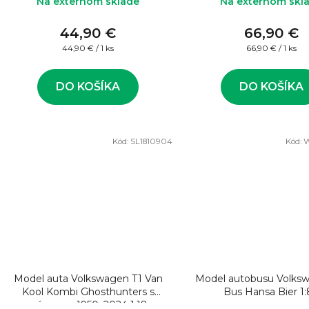
Na externom sklade
Na externom skl
44,90 €
66,90 €
Jednotková
Jednotková
44,90 € / 1 ks
66,90 € / 1 ks
cena:
cena:
DO KOŠÍKA
DO KOŠÍKA
Kód:
SL1810904
Kód:
W
Model auta Volkswagen T1 Van
Model autobusu Volks
Kool Kombi Ghosthunters s
Bus Hansa Bier 1
prívesom 1950–2024 1:18