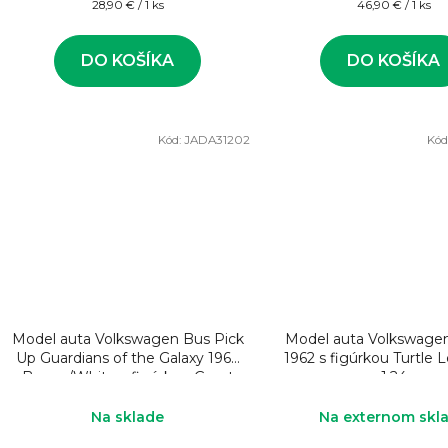
Jednotková
Jednotková
28,90 € / 1 ks
46,90 € / 1 ks
cena:
cena:
DO KOŠÍKA
DO KOŠÍKA
Kód:
JADA31202
Kód
Model auta Volkswagen Bus Pick
Model auta Volkswage
Up Guardians of the Galaxy 1963
1962 s figúrkou Turtle 
Brown/White s figúrkou Groot
1:24
1:24
Na sklade
Na externom skl