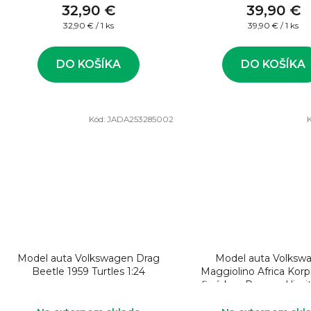
32,90 €
39,90 €
Jednotková
Jednotková
32,90 € / 1 ks
39,90 € / 1 ks
cena:
cena:
DO KOŠÍKA
DO KOŠÍKA
Kód:
JADA253285002
Model auta Volkswagen Drag
Model auta Volksw
Beetle 1959 Turtles 1:24
Maggiolino Africa Korp
figúrkou Rommel limit
1:43