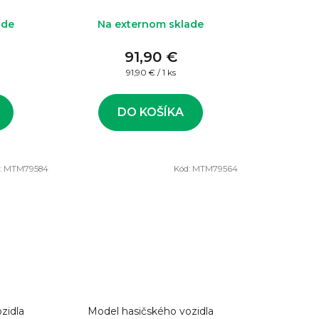
ade
Na externom sklade
91,90 €
Jednotková
91,90 € / 1 ks
cena:
DO KOŠÍKA
:
MTM79584
Kód:
MTM79564
zidla
Model hasičského vozidla