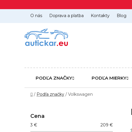
Prejsť
na
obsah
O nás
Doprava a platba
Kontakty
Blog
PODĽA ZNAČKY
PODĽA MIERKY
Domov
/
Podľa značky
/
Volkswagen
B
o
Cena
č
3
€
209
€
n