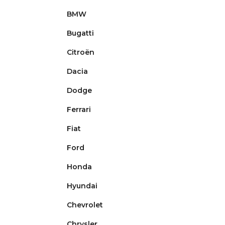
e
BMW
Bugatti
Citroën
Dacia
Dodge
Ferrari
Fiat
Ford
Honda
Hyundai
Chevrolet
Chrysler