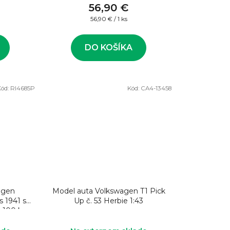
56,90 €
Jednotková
56,90 € / 1 ks
cena:
DO KOŠÍKA
Kód:
RI4685P
Kód:
CA4-13458
agen
Model auta Volkswagen T1 Pick
s 1941 s
Up č. 53 Herbie 1:43
 100 ks