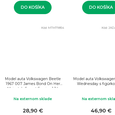
v
DO KOŠÍKA
DO KOŠÍKA
Kód:
MTM79854
Kód:
JAD
Model auta Volkswagen Beetle
Model auta Volkswage
1967 007 James Bond On Her
Wednesday s figúrko
Majesty’s Secret Service 1:24
Na externom sklade
Na externom skl
28,90 €
46,90 €