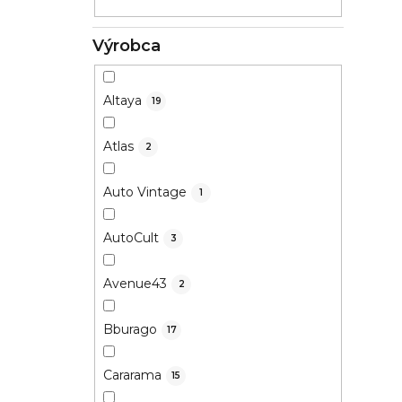
Výrobca
Altaya
19
Atlas
2
Auto Vintage
1
AutoCult
3
Avenue43
2
Bburago
17
Cararama
15