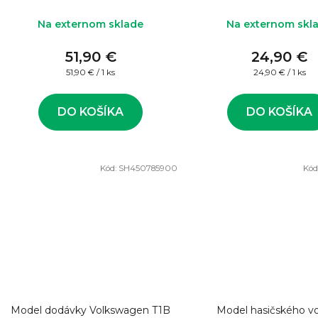
Na externom sklade
Na externom skl
51,90 €
24,90 €
Jednotková
Jednotková
51,90 € / 1 ks
24,90 € / 1 ks
cena:
cena:
DO KOŠÍKA
DO KOŠÍKA
Kód:
SH450785900
Kód
Model dodávky Volkswagen T1B
Model hasičského vo