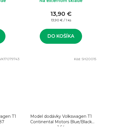
ade
Na externom sklade
13,90 €
Jednotková
13,90 € / 1 ks
cena:
DO KOŠÍKA
K17079743
Kód:
SH20015
wagen T1
Model dodávky Volkswagen T1
:87
Continental Motors Blue/Black
1:64