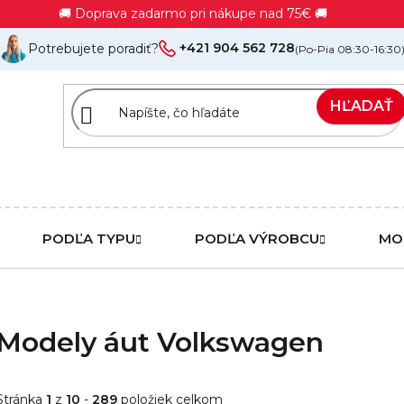
🚚 Doprava zadarmo pri nákupe nad 75€ 🚚
+421 904 562 728
Potrebujete poradiť?
(Po-Pia 08:30-16:30
HĽADAŤ
PODĽA TYPU
PODĽA VÝROBCU
MO
Modely áut Volkswagen
Stránka
1
z
10
-
289
položiek celkom