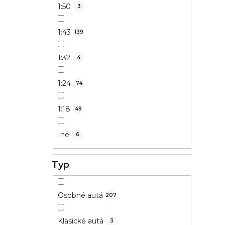
1:50
3
1:43
139
1:32
4
1:24
74
1:18
49
Iné
6
Typ
Osobné autá
207
Klasické autá
3