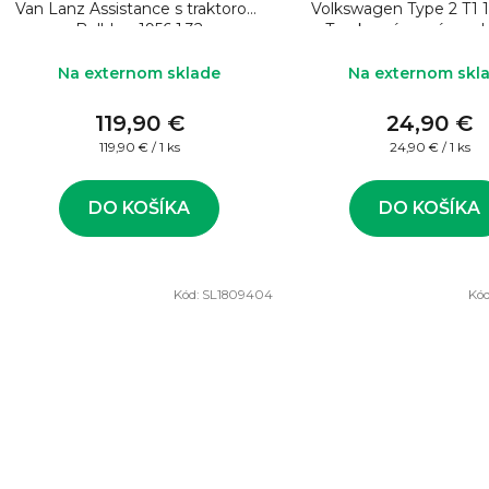
Van Lanz Assistance s traktorom
Volkswagen Type 2 T1 1
Bulldog 1956 1:32
Truck s výsuvným re
červený 1:24
Na externom sklade
Na externom skl
119,90 €
24,90 €
Jednotková
Jednotková
119,90 € / 1 ks
24,90 € / 1 ks
cena:
cena:
DO KOŠÍKA
DO KOŠÍKA
Kód:
SL1809404
Kó