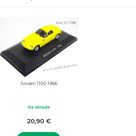
V
Kód:
ID-3188
ý
p
i
s
p
r
o
Sovam 1100 1966
d
u
k
Na sklade
t
20,90 €
o