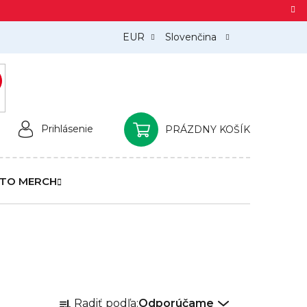
EUR
Slovenčina
)
Prihlásenie
PRÁZDNY KOŠÍK
NÁKUPNÝ
KOŠÍK
TO MERCH
R
Radiť podľa:
Odporúčame