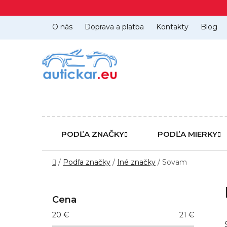
Prejsť
na
obsah
O nás
Doprava a platba
Kontakty
Blog
PODĽA ZNAČKY
PODĽA MIERKY
Domov
/
Podľa značky
/
Iné značky
/
Sovam
B
o
Cena
č
20
€
21
€
n