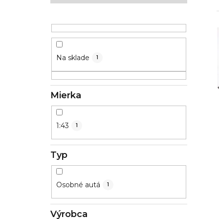
ý
p
a
n
Na sklade
1
e
l
Mierka
1:43
1
Typ
Osobné autá
1
Výrobca