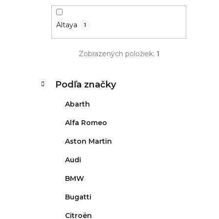
Altaya
1
Zobrazených položiek:
1
K
Preskočiť
Podľa značky
kategórie
a
t
Abarth
e
g
Alfa Romeo
ó
Aston Martin
r
i
Audi
e
BMW
Bugatti
Citroën