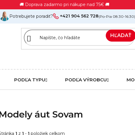
🚚 Doprava zadarmo pri nákupe nad 75€ 🚚
+421 904 562 728
Potrebujete poradiť?
(Po-Pia 08:30-16:30
HĽADAŤ
PODĽA TYPU
PODĽA VÝROBCU
MO
Modely áut Sovam
Stránka
1
z
1
-
1
položiek celkom