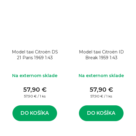
Model taxi Citroën DS
Model taxi Citroën ID
21 Paris 1969 1:43
Break 1959 1:43
Na externom sklade
Na externom sklade
57,90 €
57,90 €
Jednotková
Jednotková
57,90 € / 1 ks
57,90 € / 1 ks
cena:
cena:
DO KOŠÍKA
DO KOŠÍKA