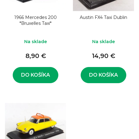
o
s
d
p
u
1966 Mercedes 200
Austin FX4 Taxi Dublin
r
*Bruxelles Taxi*
k
o
t
d
Na sklade
Na sklade
o
u
v
8,90 €
14,90 €
k
t
o
DO KOŠÍKA
DO KOŠÍKA
v