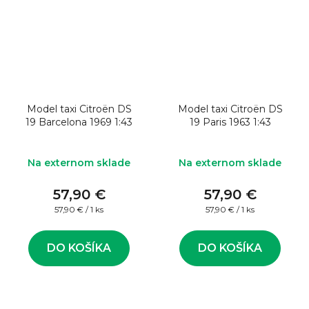
Model taxi Citroën DS
Model taxi Citroën DS
19 Barcelona 1969 1:43
19 Paris 1963 1:43
Na externom sklade
Na externom sklade
57,90 €
57,90 €
Jednotková
Jednotková
57,90 € / 1 ks
57,90 € / 1 ks
cena:
cena:
DO KOŠÍKA
DO KOŠÍKA