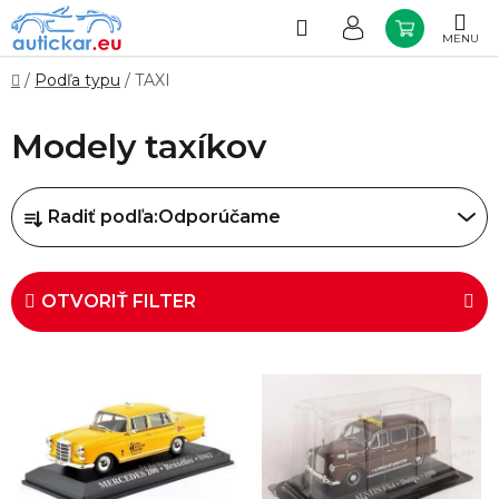
Prejsť
na
Hľadať
NÁKUP
obsah
KOŠÍK
Domov
/
Podľa typu
/
TAXI
Modely taxíkov
R
Radiť podľa:
Odporúčame
a
d
e
OTVORIŤ FILTER
n
i
V
e
ý
p
p
r
i