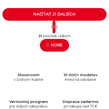
NAČÍTAŤ 21 ĎALŠÍCH
S
1
t
2
O
r
51
položiek celkom
á
v
n
l
HORE
k
á
o
d
v
a
a
c
n
i
i
e
e
Showroom
10 000+ modelov
v Dolnom Kubíne
p
ihneď na odoslanie
r
v
k
y
Vernostný program
Doprava zadarmo
pre stálych zákazníkov
v
pri nákupe nad 75 €