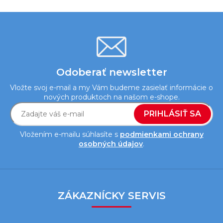
ý
p
i
s
u
Odoberať newsletter
Vložte svoj e-mail a my Vám budeme zasielať informácie o
nových produktoch na našom e-shope.
PRIHLÁSIŤ SA
Vložením e-mailu súhlasíte s
podmienkami ochrany
osobných údajov
.
Z
á
ZÁKAZNÍCKY SERVIS
p
ä