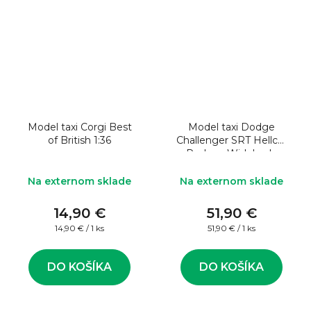
Model taxi Corgi Best
Model taxi Dodge
of British 1:36
Challenger SRT Hellcat
Redeye Widebody
NYC Hellcab 2023 1:18
Na externom sklade
Na externom sklade
14,90 €
51,90 €
Jednotková
Jednotková
14,90 € / 1 ks
51,90 € / 1 ks
cena:
cena:
DO KOŠÍKA
DO KOŠÍKA