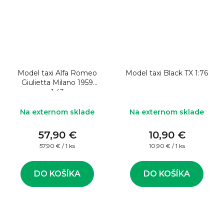
Model taxi Alfa Romeo
Model taxi Black TX 1:76
Giulietta Milano 1959
1:43
Na externom sklade
Na externom sklade
57,90 €
10,90 €
Jednotková
Jednotková
57,90 € / 1 ks
10,90 € / 1 ks
cena:
cena:
DO KOŠÍKA
DO KOŠÍKA