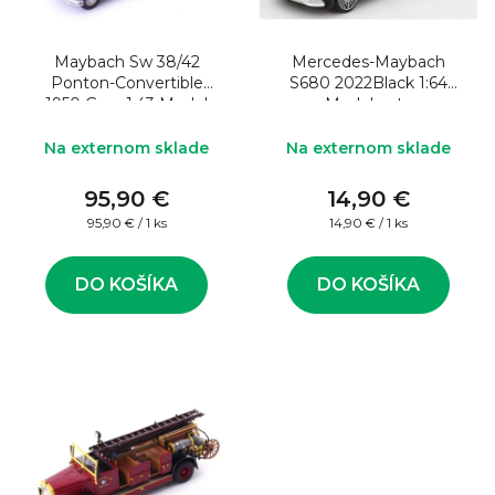
o
s
d
p
u
Maybach Sw 38/42
Mercedes-Maybach
r
Ponton-Convertible
S680 2022Black 1:64
k
o
1950 Grey 1:43 Model
Model auta
auta
t
d
Na externom sklade
Na externom sklade
o
u
v
95,90 €
14,90 €
k
Jednotková
Jednotková
95,90 € / 1 ks
14,90 € / 1 ks
t
cena:
cena:
o
DO KOŠÍKA
DO KOŠÍKA
v