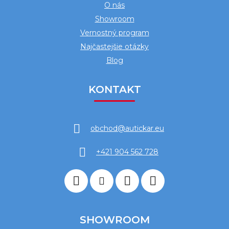
O nás
Showroom
Vernostný program
Najčastejšie otázky
Blog
KONTAKT
obchod
@
autickar.eu
+421 904 562 728
SHOWROOM