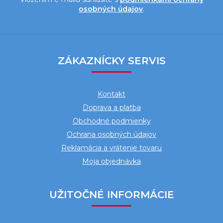
osobných údajov
.
Z
á
ZÁKAZNÍCKY SERVIS
p
ä
Kontakt
t
Doprava a platba
i
Obchodné podmienky
e
Ochrana osobných údajov
Reklamácia a vrátenie tovaru
Moja objednávka
UŽITOČNÉ INFORMÁCIE