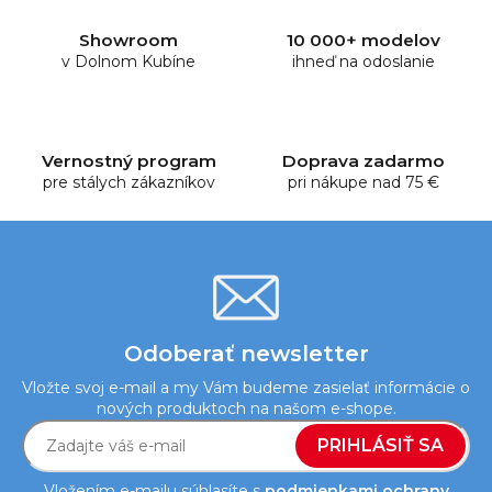
á
d
Showroom
10 000+ modelov
a
v Dolnom Kubíne
ihneď na odoslanie
c
i
e
p
Vernostný program
Doprava zadarmo
r
pre stálych zákazníkov
pri nákupe nad 75 €
v
k
y
v
ý
p
i
Odoberať newsletter
s
Vložte svoj e-mail a my Vám budeme zasielať informácie o
u
nových produktoch na našom e-shope.
PRIHLÁSIŤ SA
Vložením e-mailu súhlasíte s
podmienkami ochrany