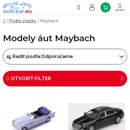
Prejsť
na
Hľadať
NÁKUP
obsah
KOŠÍK
Domov
/
Podľa značky
/
Maybach
Modely áut Maybach
R
Radiť podľa:
Odporúčame
a
d
e
OTVORIŤ FILTER
n
i
V
e
ý
p
p
r
i