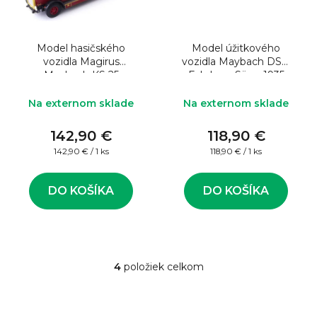
Model hasičského
Model úžitkového
vozidla Magirus
vozidla Maybach DSH
Maybach KS 25
Fahrbare Säge 1935
„Stuttgart“ 1929
Grey 1:43
červený 1:43
Na externom sklade
Na externom sklade
142,90 €
118,90 €
Jednotková
Jednotková
142,90 € / 1 ks
118,90 € / 1 ks
cena:
cena:
DO KOŠÍKA
DO KOŠÍKA
4
položiek celkom
O
v
l