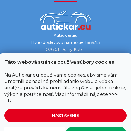
Autickar.eu
Hviezdoslavovo námestie 1689/13
026 01 Dolný Kubín
Ukázať na mape →
Táto webová stránka používa súbory cookies.
Na Autickar.eu používame cookies, aby sme vám
umožnili pohodlné prehliadanie webu a vďaka
analýze prevádzky neustále zlepšovali jeho funkcie,
výkon a použiteľnosť. Viac informácií nájdete
>>>
TU
.
NASTAVENIE
Vytvoril Shoptet
|
Upravil Balkys