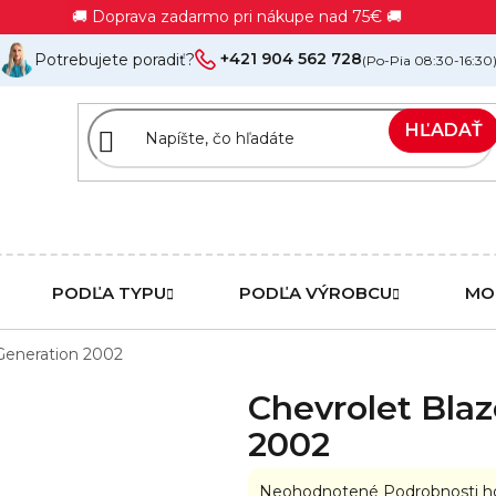
🚚 Doprava zadarmo pri nákupe nad 75€ 🚚
+421 904 562 728
Potrebujete poradiť?
(Po-Pia 08:30-16:30
HĽADAŤ
PODĽA TYPU
PODĽA VÝROBCU
MO
Generation 2002
Chevrolet Blaz
2002
Priemerné
Neohodnotené
Podrobnosti h