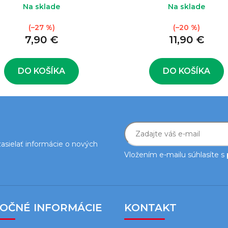
Na sklade
Na sklade
(–27 %)
(–20 %)
7,90 €
11,90 €
DO KOŠÍKA
DO KOŠÍKA
asielať informácie o nových
Vložením e-mailu súhlasíte s
TOČNÉ INFORMÁCIE
KONTAKT