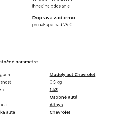
ihneď na odoslanie
Doprava zadarmo
pri nákupe nad 75 €
atočné parametre
gória
Modely áut Chevrolet
tnosť
0.5 kg
ka
1:43
Osobné autá
bca
Altaya
ka auta
Chevrolet