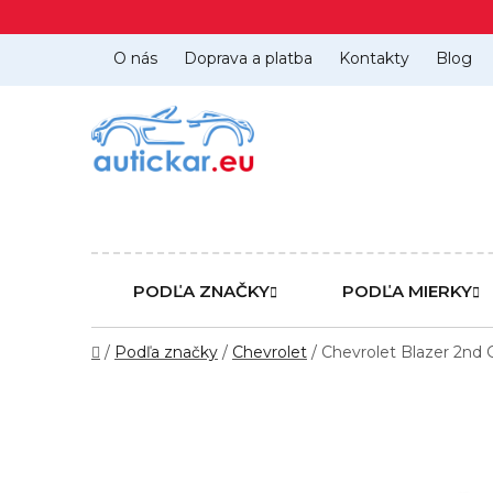
Prejsť
na
obsah
O nás
Doprava a platba
Kontakty
Blog
PODĽA ZNAČKY
PODĽA MIERKY
Domov
/
Podľa značky
/
Chevrolet
/
Chevrolet Blazer 2nd 