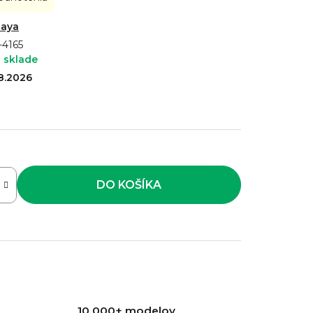
taya
-4165
 sklade
.8.2026
DO KOŠÍKA
10 000+ modelov