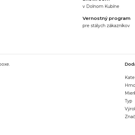
v Dolnom Kubíne
Vernostný program
pre stálych zákazníkov
boxe.
Dod
Kate
Hmo
Mier
Typ
Výro
Znač