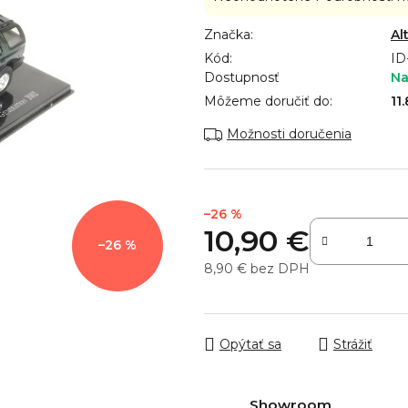
hodnotenie
Značka:
Al
produktu
Kód:
je
ID
Dostupnosť
Na
0,0
z
Môžeme doručiť do:
11
5
Možnosti doručenia
hviezdičiek.
–26 %
10,90 €
–26 %
8,90 € bez DPH
Jednotková cena:
Opýtať sa
Strážiť
Showroom