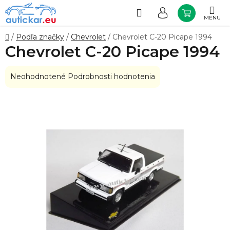
Prejsť
na
Hľadať
NÁKUP
obsah
KOŠÍK
Domov
/
Podľa značky
/
Chevrolet
/
Chevrolet C-20 Picape 1994
Chevrolet C-20 Picape 1994
Priemerné
Neohodnotené
Podrobnosti hodnotenia
hodnotenie
produktu
je
0,0
z
5
hviezdičiek.