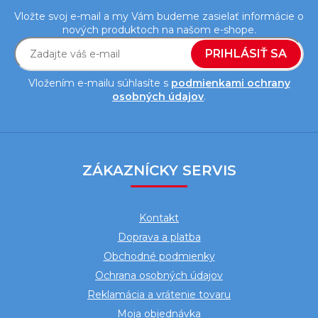
Vložte svoj e-mail a my Vám budeme zasielať informácie o
nových produktoch na našom e-shope.
PRIHLÁSIŤ SA
Vložením e-mailu súhlasíte s
podmienkami ochrany
osobných údajov
.
Z
á
ZÁKAZNÍCKY SERVIS
p
ä
Kontakt
t
Doprava a platba
i
Obchodné podmienky
e
Ochrana osobných údajov
Reklamácia a vrátenie tovaru
Moja objednávka