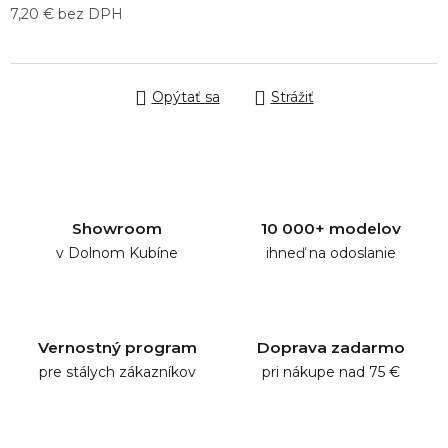
7,20 € bez DPH
Jednotková cena:
Opýtať sa
Strážiť
Showroom
10 000+ modelov
v Dolnom Kubíne
ihneď na odoslanie
Vernostný program
Doprava zadarmo
pre stálych zákazníkov
pri nákupe nad 75 €