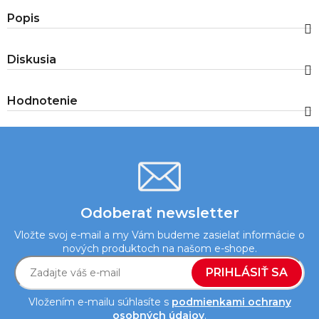
Popis
Diskusia
Hodnotenie
Odoberať newsletter
Vložte svoj e-mail a my Vám budeme zasielať informácie o
nových produktoch na našom e-shope.
PRIHLÁSIŤ SA
Vložením e-mailu súhlasíte s
podmienkami ochrany
osobných údajov
.