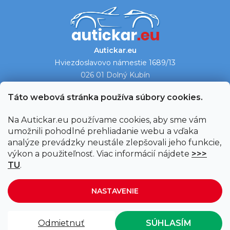
Autickar.eu
Hviezdoslavovo námestie 1689/13
026 01 Dolný Kubín
Ukázať na mape →
Táto webová stránka používa súbory cookies.
Na Autickar.eu používame cookies, aby sme vám
umožnili pohodlné prehliadanie webu a vďaka
analýze prevádzky neustále zlepšovali jeho funkcie,
výkon a použiteľnosť. Viac informácií nájdete
>>>
TU
.
NASTAVENIE
Vytvoril Shoptet
|
Upravil Balkys
Odmietnuť
SÚHLASÍM
Copyright 2026
Autickar.eu
. Všetky práva vyhradené.