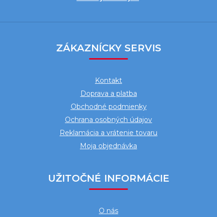
Z
á
ZÁKAZNÍCKY SERVIS
p
ä
Kontakt
t
Doprava a platba
i
Obchodné podmienky
e
Ochrana osobných údajov
Reklamácia a vrátenie tovaru
Moja objednávka
UŽITOČNÉ INFORMÁCIE
O nás