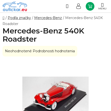
Prejsť
na
Hľadať
NÁKUP
obsah
KOŠÍK
Domov
/
Podľa značky
/
Mercedes-Benz
/
Mercedes-Benz 540K
Roadster
Mercedes-Benz 540K
Roadster
Priemerné
Neohodnotené
Podrobnosti hodnotenia
hodnotenie
produktu
je
0,0
z
5
hviezdičiek.