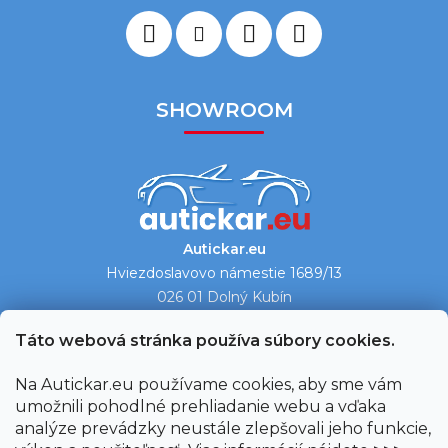
SHOWROOM
Autickar.eu
Hviezdoslavovo námestie 1689/13
026 01 Dolný Kubín
Ukázať na mape →
Táto webová stránka používa súbory cookies.
Na Autickar.eu používame cookies, aby sme vám
umožnili pohodlné prehliadanie webu a vďaka
analýze prevádzky neustále zlepšovali jeho funkcie,