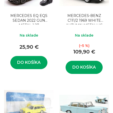
MERCEDES EQ EQS
MERCEDES-BENZ
SEDAN 2022 GUN
C111/2 1969 WHITE
METAL 1:27
AUTUMN METALLIC
ORANGE 1:18
Na sklade
Na sklade
(–5 %)
25,90 €
109,90 €
DO KOŠÍKA
DO KOŠÍKA