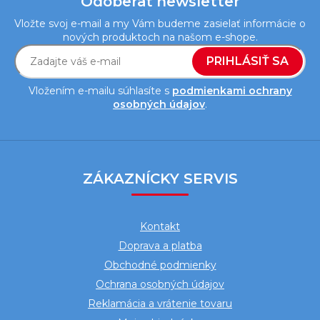
Odoberať newsletter
Vložte svoj e-mail a my Vám budeme zasielať informácie o
nových produktoch na našom e-shope.
PRIHLÁSIŤ SA
Vložením e-mailu súhlasíte s
podmienkami ochrany
osobných údajov
.
Z
á
ZÁKAZNÍCKY SERVIS
p
ä
Kontakt
t
Doprava a platba
i
Obchodné podmienky
e
Ochrana osobných údajov
Reklamácia a vrátenie tovaru