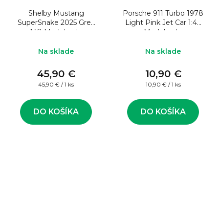
Shelby Mustang
Porsche 911 Turbo 1978
SuperSnake 2025 Grey
Light Pink Jet Car 1:43
1:18 Model auta
Model auta
Na sklade
Na sklade
45,90 €
10,90 €
Jednotková
Jednotková
45,90 € / 1 ks
10,90 € / 1 ks
cena:
cena:
DO KOŠÍKA
DO KOŠÍKA