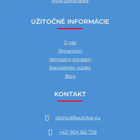
Moja objednávka
UŽITOČNÉ INFORMÁCIE
O nás
Showroom
Vernostný program
Najčastejšie otázky
Blog
KONTAKT
obchod
@
autickar.eu
+421 904 562 728