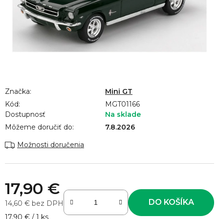
Značka:
Mini GT
Kód:
MGT01166
Dostupnosť
Na sklade
Môžeme doručiť do:
7.8.2026
Možnosti doručenia
17,90 €
DO KOŠÍKA
14,60 € bez DPH
Jednotková cena:
17,90 € / 1 ks