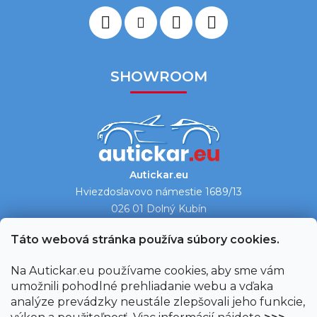
SHOWROOM
Autickar.eu
Hviezdoslavovo námestie 1689/13
026 01 Dolný Kubín
Ukázať na mape →
Táto webová stránka používa súbory cookies.
Na Autickar.eu používame cookies, aby sme vám
umožnili pohodlné prehliadanie webu a vďaka
analýze prevádzky neustále zlepšovali jeho funkcie,