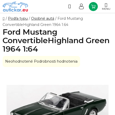
Prejsť
na
Hľadať
NÁKUP
obsah
KOŠÍK
Domov
/
Podľa typu
/
Osobné autá
/
Ford Mustang
ConvertibleHighland Green 1964 1:64
Ford Mustang
ConvertibleHighland Green
1964 1:64
Priemerné
Neohodnotené
Podrobnosti hodnotenia
hodnotenie
produktu
je
0,0
z
5
hviezdičiek.