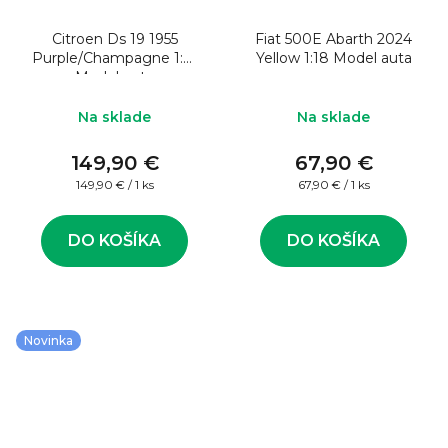
Citroen Ds 19 1955
Fiat 500E Abarth 2024
Purple/Champagne 1:12
Yellow 1:18 Model auta
Model auta
Na sklade
Na sklade
149,90 €
67,90 €
Jednotková
Jednotková
149,90 € / 1 ks
67,90 € / 1 ks
cena:
cena:
DO KOŠÍKA
DO KOŠÍKA
Novinka