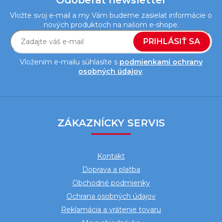
Odoberať newsletter
Vložte svoj e-mail a my Vám budeme zasielať informácie o
nových produktoch na našom e-shope.
PRIHLÁSIŤ SA
Vložením e-mailu súhlasíte s
podmienkami ochrany
osobných údajov
.
Z
á
ZÁKAZNÍCKY SERVIS
p
ä
Kontakt
t
Doprava a platba
i
Obchodné podmienky
e
Ochrana osobných údajov
Reklamácia a vrátenie tovaru