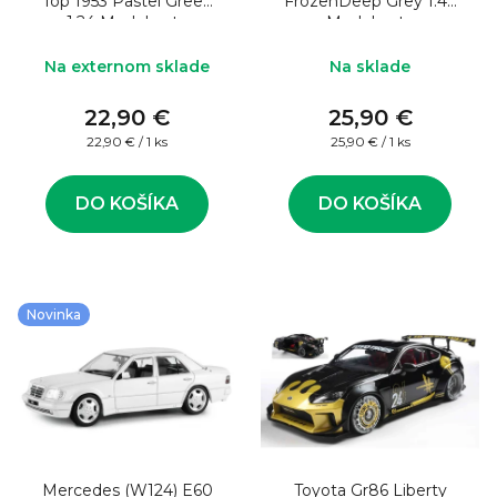
Top 1953 Pastel Green
FrozenDeep Grey 1:43
1:24 Model auta
Model auta
Na externom sklade
Na sklade
22,90 €
25,90 €
Jednotková
Jednotková
22,90 € / 1 ks
25,90 € / 1 ks
cena:
cena:
DO KOŠÍKA
DO KOŠÍKA
Novinka
Mercedes (W124) E60
Toyota Gr86 Liberty