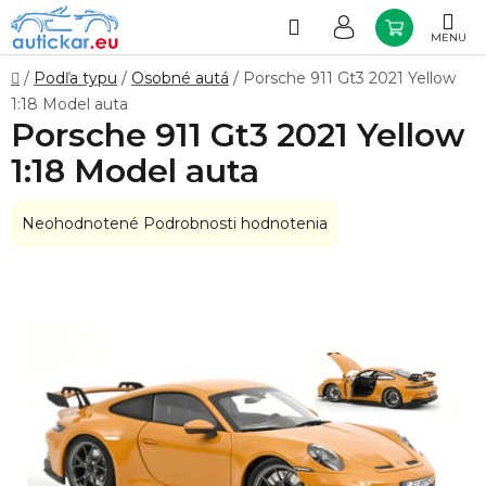
Prejsť
na
Hľadať
NÁKUP
obsah
KOŠÍK
Domov
/
Podľa typu
/
Osobné autá
/
Porsche 911 Gt3 2021 Yellow
1:18 Model auta
Porsche 911 Gt3 2021 Yellow
1:18 Model auta
Priemerné
Neohodnotené
Podrobnosti hodnotenia
hodnotenie
produktu
je
0,0
z
5
hviezdičiek.