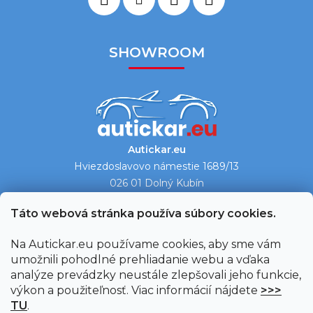
SHOWROOM
Autickar.eu
Hviezdoslavovo námestie 1689/13
026 01 Dolný Kubín
Ukázať na mape →
Táto webová stránka používa súbory cookies.
Na Autickar.eu používame cookies, aby sme vám
umožnili pohodlné prehliadanie webu a vďaka
analýze prevádzky neustále zlepšovali jeho funkcie,
výkon a použiteľnosť. Viac informácií nájdete
>>>
TU
.