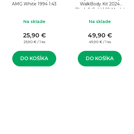
AMG White 1994 1:43
WalkBody Kit 2024
Black & Gold 1:18 Model
auta
Na sklade
Na sklade
25,90 €
49,90 €
Jednotková
Jednotková
25,90 € / 1 ks
49,90 € / 1 ks
cena:
cena:
DO KOŠÍKA
DO KOŠÍKA