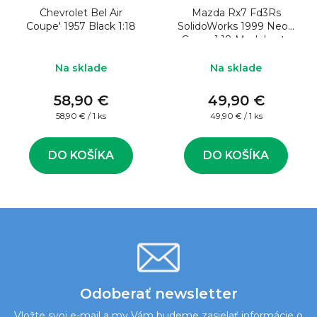
Chevrolet Bel Air
Mazda Rx7 Fd3Rs
Coupe' 1957 Black 1:18
SolidoWorks 1999 Neon
Green 1:18 Model auta
Na sklade
Na sklade
58,90 €
49,90 €
Jednotková
Jednotková
58,90 € / 1 ks
49,90 € / 1 ks
cena:
cena:
DO KOŠÍKA
DO KOŠÍKA
Odoberať newsletter
Vložte svoj e-mail a my Vám budeme zasielať informácie o