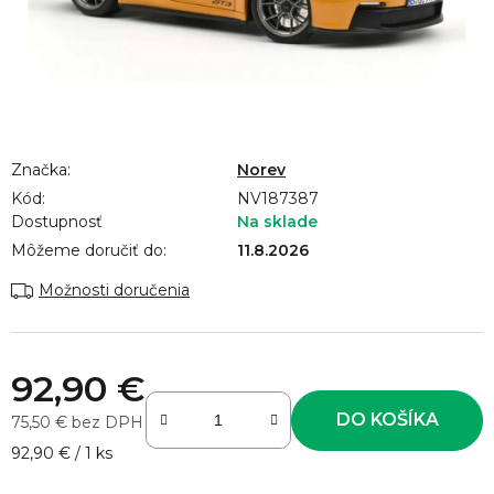
Značka:
Norev
Kód:
NV187387
Dostupnosť
Na sklade
Môžeme doručiť do:
11.8.2026
Možnosti doručenia
92,90 €
DO KOŠÍKA
75,50 € bez DPH
Jednotková cena:
92,90 € / 1 ks