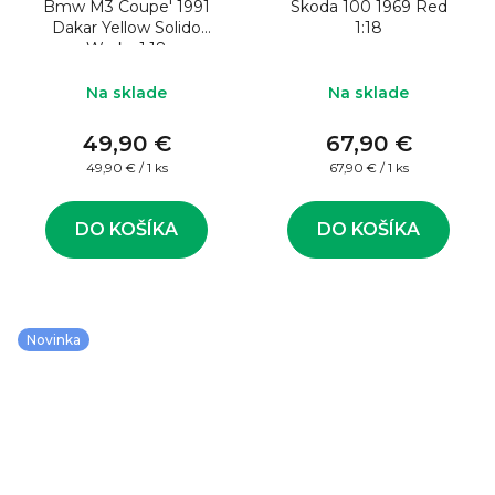
Bmw M3 Coupe' 1991
Skoda 100 1969 Red
Dakar Yellow Solido
1:18
Works 1:18
Na sklade
Na sklade
49,90 €
67,90 €
Jednotková
Jednotková
49,90 € / 1 ks
67,90 € / 1 ks
cena:
cena:
DO KOŠÍKA
DO KOŠÍKA
Novinka