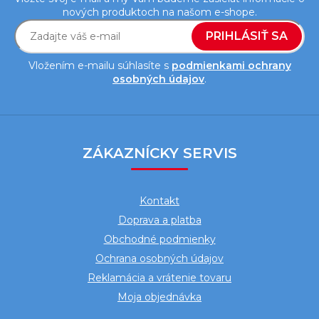
nových produktoch na našom e-shope.
PRIHLÁSIŤ SA
Vložením e-mailu súhlasíte s
podmienkami ochrany
osobných údajov
.
Z
á
ZÁKAZNÍCKY SERVIS
p
ä
Kontakt
t
Doprava a platba
i
Obchodné podmienky
e
Ochrana osobných údajov
Reklamácia a vrátenie tovaru
Moja objednávka