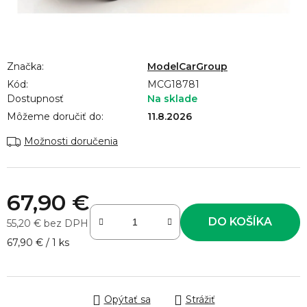
Značka:
ModelCarGroup
Kód:
MCG18781
Dostupnosť
Na sklade
Môžeme doručiť do:
11.8.2026
Možnosti doručenia
67,90 €
DO KOŠÍKA
55,20 € bez DPH
Jednotková cena:
67,90 € / 1 ks
Opýtať sa
Strážiť