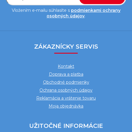
Vložením e-mailu súhlasíte s
podmienkami ochrany
osobných údajov
.
Z
á
ZÁKAZNÍCKY SERVIS
p
ä
Kontakt
t
Doprava a platba
i
Obchodné podmienky
e
Ochrana osobných údajov
Reklamácia a vrátenie tovaru
Moja objednávka
UŽITOČNÉ INFORMÁCIE