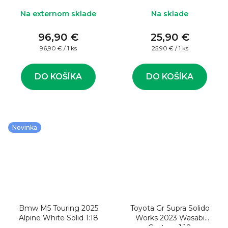
auta
Na externom sklade
Na sklade
96,90 €
25,90 €
Jednotková
Jednotková
96,90 € / 1 ks
25,90 € / 1 ks
cena:
cena:
DO KOŠÍKA
DO KOŠÍKA
Novinka
Bmw M5 Touring 2025
Toyota Gr Supra Solido
Alpine White Solid 1:18
Works 2023 Wasabi
Custom 1:18