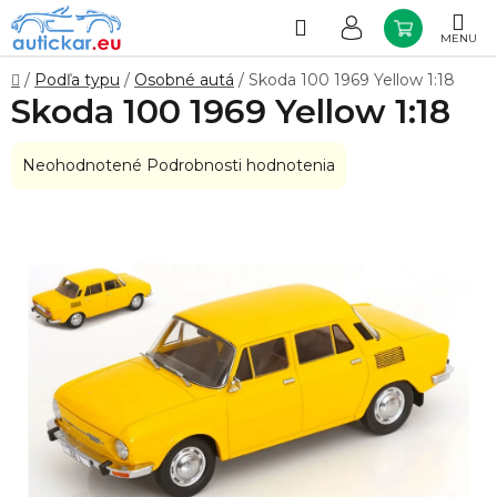
Prejsť
na
Hľadať
NÁKUP
obsah
KOŠÍK
Domov
/
Podľa typu
/
Osobné autá
/
Skoda 100 1969 Yellow 1:18
Skoda 100 1969 Yellow 1:18
Priemerné
Neohodnotené
Podrobnosti hodnotenia
hodnotenie
produktu
je
0,0
z
5
hviezdičiek.