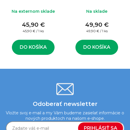
Na externom sklade
Na sklade
45,90 €
49,90 €
Jednotková
Jednotková
45,90 € / 1 ks
49,90 € / 1 ks
cena:
cena:
DO KOŠÍKA
DO KOŠÍKA
Odoberať newsletter
Vložte svoj e-mail a my Vám budeme zasielať informácie o
nových produktoch na našom e-shope.
PRIHLÁSIŤ SA