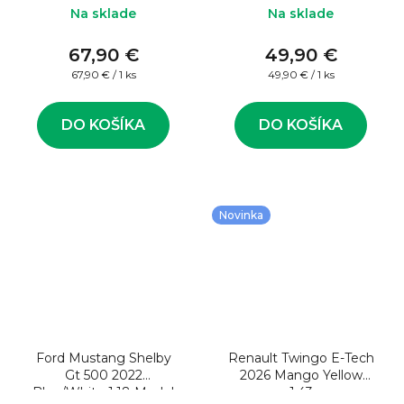
Na sklade
Na sklade
67,90 €
49,90 €
Jednotková
Jednotková
67,90 € / 1 ks
49,90 € / 1 ks
cena:
cena:
DO KOŠÍKA
DO KOŠÍKA
Novinka
Ford Mustang Shelby
Renault Twingo E-Tech
Gt 500 2022
2026 Mango Yellow
Blue/White 1:18 Model
1:43