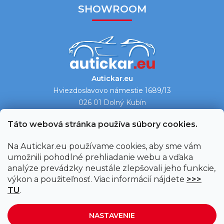
SHOWROOM
Autickar.eu
Hviezdoslavovo námestie 1689/13
026 01 Dolný Kubín
Ukázať na mape →
Táto webová stránka používa súbory cookies.
Na Autickar.eu používame cookies, aby sme vám
umožnili pohodlné prehliadanie webu a vďaka
analýze prevádzky neustále zlepšovali jeho funkcie,
výkon a použiteľnosť. Viac informácií nájdete
>>>
TU
.
NASTAVENIE