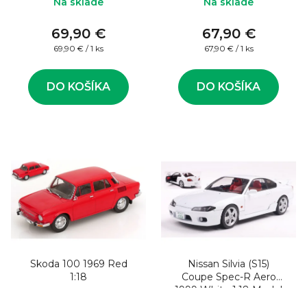
Na sklade
Na sklade
69,90 €
67,90 €
Jednotková
Jednotková
69,90 € / 1 ks
67,90 € / 1 ks
cena:
cena:
DO KOŠÍKA
DO KOŠÍKA
Skoda 100 1969 Red
Nissan Silvia (S15)
1:18
Coupe Spec-R Aero
1999 White 1:18 Model
auta